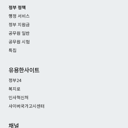
정부 정책
행정 서비스
정부 지원금
공무원 일반
공무원 시험
특집
유용한사이트
정부24
복지로
인사혁신처
사이버국가고시센터
채널