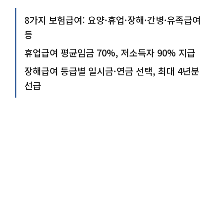
8가지 보험급여: 요양·휴업·장해·간병·유족급여
등
휴업급여 평균임금 70%, 저소득자 90% 지급
장해급여 등급별 일시금·연금 선택, 최대 4년분
선급