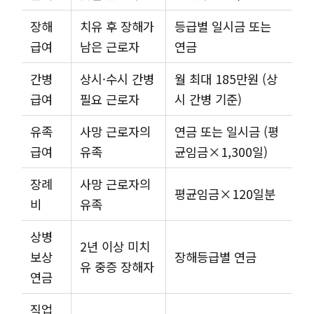
장해
치유 후 장해가
등급별 일시금 또는
급여
남은 근로자
연금
간병
상시·수시 간병
월 최대 185만원 (상
급여
필요 근로자
시 간병 기준)
유족
사망 근로자의
연금 또는 일시금 (평
급여
유족
균임금×1,300일)
장례
사망 근로자의
평균임금×120일분
비
유족
상병
2년 이상 미치
보상
장해등급별 연금
유 중증 장해자
연금
직업