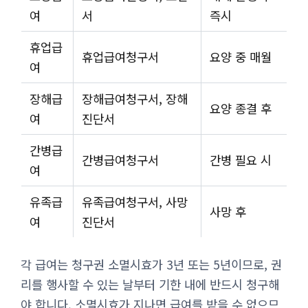
여
서
즉시
휴업급
휴업급여청구서
요양 중 매월
여
장해급
장해급여청구서, 장해
요양 종결 후
여
진단서
간병급
간병급여청구서
간병 필요 시
여
유족급
유족급여청구서, 사망
사망 후
여
진단서
각 급여는 청구권 소멸시효가 3년 또는 5년이므로, 권
리를 행사할 수 있는 날부터 기한 내에 반드시 청구해
야 합니다. 소멸시효가 지나면 급여를 받을 수 없으므