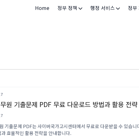
Home
정부 정책
행정 서비스
정부
정부 개요
정부24
개인·
정부 정책
보조금24
소상공
허가/면허
법인·
등록/신고
청년 
발급/증명
가족/
세무/납부
교육/
17
공무원 기출문제 PDF 무료 다운로드 방법과 활용 전략
기타 서비스
건강/
17
지역/
무원 기출문제 PDF는 사이버국가고시센터에서 무료로 다운받을 수 있습니다
법과 효율적인 활용 전략을 안내합니다.