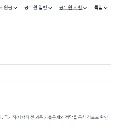
 지원금
공무원 일반
공무원 시험
특집
가구
공무원 개요
시험 가이드
특집 메인
인
공무원 제도
9급 시험
고유가 피해지원금 2026
기업
7급 시험
민생회복 소비쿠폰 2025
지원
5급 시험
출산/육아
기타 시험정보
장학
의료
생활 지원
. 국가직·지방직 전 과목 기출문제와 정답을 공식 경로로 확인