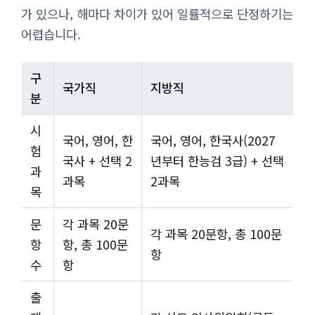
가 있으나, 해마다 차이가 있어 일률적으로 단정하기는
어렵습니다.
구
국가직
지방직
분
시
국어, 영어, 한
국어, 영어, 한국사(2027
험
국사 + 선택 2
년부터 한능검 3급) + 선택
과
과목
2과목
목
문
각 과목 20문
각 과목 20문항, 총 100문
항
항, 총 100문
항
수
항
출