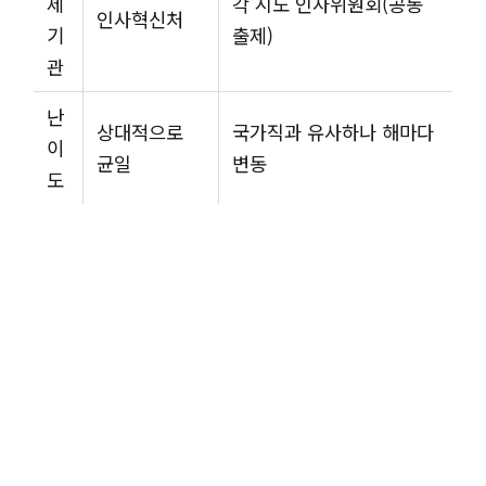
제
각 시도 인사위원회(공동
인사혁신처
기
출제)
관
난
상대적으로
국가직과 유사하나 해마다
이
균일
변동
도