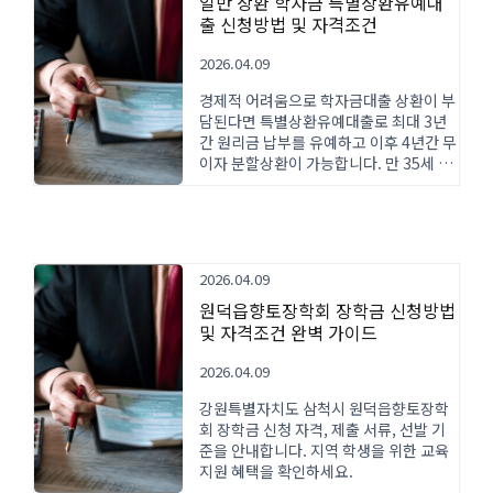
일반 상환 학자금 특별상환유예대
출 신청방법 및 자격조건
2026.04.09
경제적 어려움으로 학자금대출 상환이 부
담된다면 특별상환유예대출로 최대 3년
간 원리금 납부를 유예하고 이후 4년간 무
이자 분할상환이 가능합니다. 만 35세 이
하 졸업생 중 군복무, 실직, 중증질병 등
사유 발생 시 한국장학재단을 통해 신청
할 수 있습니다.
2026.04.09
원덕읍향토장학회 장학금 신청방법
및 자격조건 완벽 가이드
2026.04.09
강원특별자치도 삼척시 원덕읍향토장학
회 장학금 신청 자격, 제출 서류, 선발 기
준을 안내합니다. 지역 학생을 위한 교육
지원 혜택을 확인하세요.