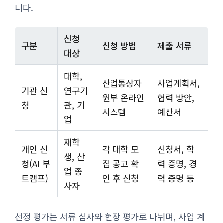
니다.
신청
구분
신청 방법
제출 서류
대상
대학,
산업통상자
사업계획서,
기관 신
연구기
원부 온라인
협력 방안,
청
관, 기
시스템
예산서
업
재학
개인 신
각 대학 모
신청서, 학
생, 산
청(AI 부
집 공고 확
력 증명, 경
업 종
트캠프)
인 후 신청
력 증명 등
사자
선정 평가는 서류 심사와 현장 평가로 나뉘며, 사업 계