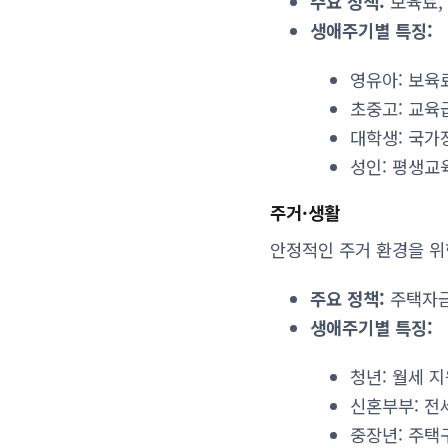
주요 정책:
보육료,
생애주기별 특징:
영유아: 보육
초중고: 교육
대학생: 국가
성인: 평생교
주거·생활
안정적인 주거 환경을 위
주요 정책:
주택자금
생애주기별 특징:
청년: 월세 
신혼부부: 전
중장년: 주