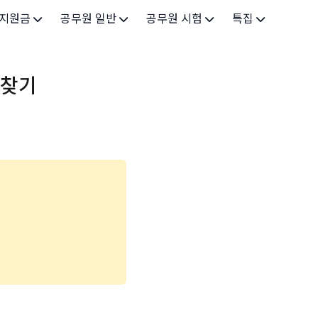
 지원금
공무원 일반
공무원 시험
특집
가구
공무원 개요
시험 가이드
특집 메인
 찾기
인
공무원 제도
9급 시험
고유가 피해지원금 2026
기업
7급 시험
민생회복 소비쿠폰 2025
지원
5급 시험
출산/육아
기타 시험정보
장학
의료
생활 지원