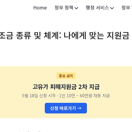
Home
정부 정책
행정 서비스
정부
정부 개요
정부24
개인·
조금 종류 및 체계: 나에게 맞는 지원금
정부 정책
보조금24
소상공
허가/면허
법인·
등록/신고
청년 
발급/증명
가족/
중요 공지
고유가 피해지원금 2차 지급
세무/납부
교육/
5월 18일 신청 시작 · 1인 10만 ~ 60만원 차등 지급
기타 서비스
건강/
신청 바로가기 →
지역/