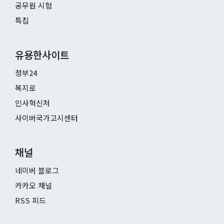
공무원 시험
특집
유용한사이트
정부24
복지로
인사혁신처
사이버국가고시센터
채널
네이버 블로그
카카오 채널
RSS 피드