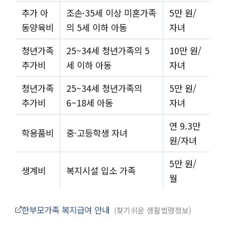
추가 아
조손·35세 이상 미혼가족
5만 원/
동양육비
의 5세 이하 아동
자녀
청년가족
25~34세 청년가족의 5
10만 원/
추가비
세 이하 아동
자녀
청년가족
25~34세 청년가족의
5만 원/
추가비
6~18세 아동
자녀
연 9.3만
학용품비
중·고등학생 자녀
원/자녀
5만 원/
생계비
복지시설 입소 가족
월
한부모가족 복지급여 안내
찾기쉬운 생활법령정보