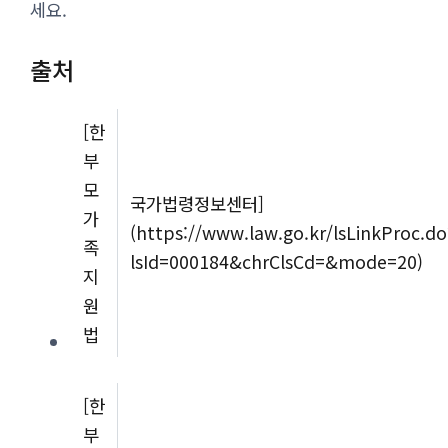
세요.
출처
[한
부
모
국가법령정보센터]
가
(https://www.law.go.kr/lsLinkProc.do
족
lsId=000184&chrClsCd=&mode=20)
지
원
법
[한
부