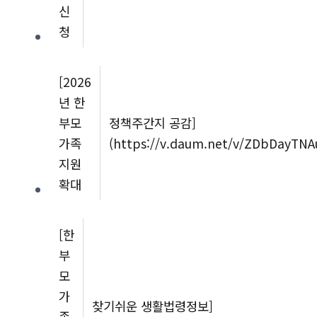
신
청
[2026
년 한
부모
정책주간지 공감]
가족
(https://v.daum.net/v/ZDbDayTNA
지원
확대
[한
부
모
가
찾기쉬운 생활법령정보]
족