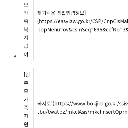
모
가
찾기쉬운 생활법령정보]
족
(https://easylaw.go.kr/CSP/CnpClsMai
복
popMenu=ov&csmSeq=696&ccfNo=3&
지
급
여
[한
부
모
가
복지로](https://www.bokjiro.go.kr/ssis
족
tbu/twatbz/mkclAsis/mkclInsertOprn
지
원