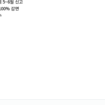
세 5~6월 신고
100% 감면
수