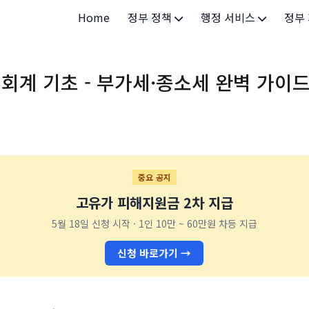
Home
정부 정책
행정 서비스
정부
정부 개요
정부24
개인·
 회계 기초 - 부가세·종소세 완벽 가이
정부 정책
보조금24
소상공
허가/면허
법인·
등록/신고
청년 
발급/증명
가족/
중요 공지
고유가 피해지원금 2차 지급
세무/납부
교육/
5월 18일 신청 시작 · 1인 10만 ~ 60만원 차등 지급
기타 서비스
건강/
신청 바로가기 →
지역/