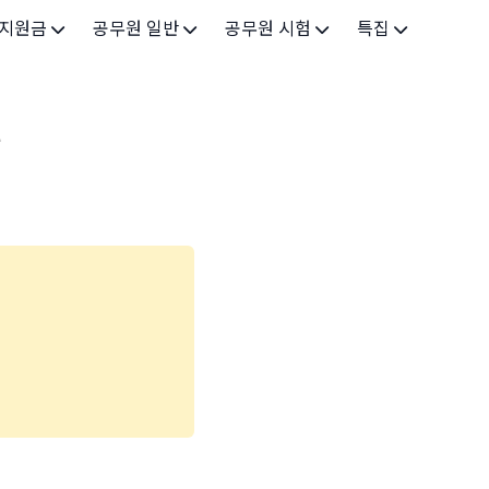
 지원금
공무원 일반
공무원 시험
특집
가구
공무원 개요
시험 가이드
특집 메인
드
인
공무원 제도
9급 시험
고유가 피해지원금 2026
기업
7급 시험
민생회복 소비쿠폰 2025
지원
5급 시험
출산/육아
기타 시험정보
장학
의료
생활 지원