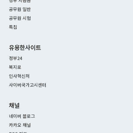
정부 지원금
공무원 일반
공무원 시험
특집
유용한사이트
정부24
복지로
인사혁신처
사이버국가고시센터
채널
네이버 블로그
카카오 채널