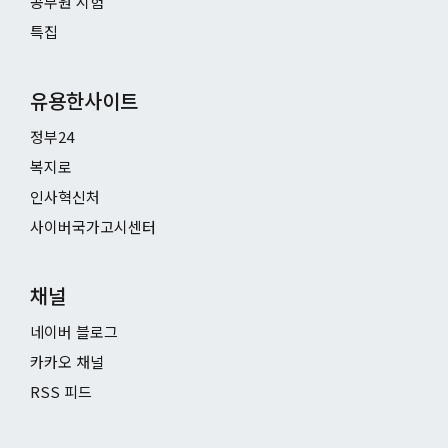
공무원 시험
특집
유용한사이트
정부24
복지로
인사혁신처
사이버국가고시센터
채널
네이버 블로그
카카오 채널
RSS 피드