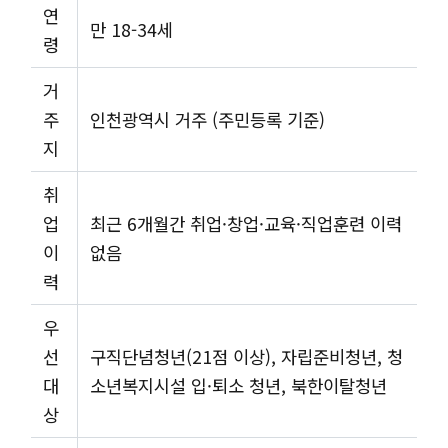
연
만 18-34세
령
거
주
인천광역시 거주 (주민등록 기준)
지
취
업
최근 6개월간 취업·창업·교육·직업훈련 이력
이
없음
력
우
선
구직단념청년(21점 이상), 자립준비청년, 청
대
소년복지시설 입·퇴소 청년, 북한이탈청년
상