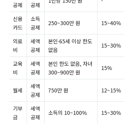
1인당 150만 원
-
공제
공제
신용
소득
250~300만 원
15~40%
카드
공제
의료
세액
본인·65세 이상 한도
15~30%
비
공제
없음
교육
세액
본인 한도 없음, 자녀
15%
비
공제
300~900만 원
세액
월세
750만 원
12~15%
공제
기부
세액
소득의 10~100%
15~30%
금
공제