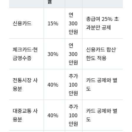
율
연
총급여 25% 초
신용카드
15%
300
과분만 공제
만원
연
체크카드·현
신용카드 합산
30%
300
금영수증
한도 적용
만원
추가
전통시장 사
카드 공제와 별
40%
100
용분
도
만원
추가
대중교통 사
카드 공제와 별
40%
100
용분
도
만원