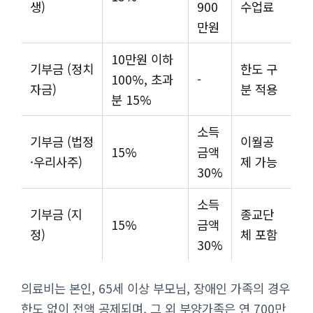
생)
900
수업료
만원
10만원 이하
기부금 (정치
한도 구
100%, 초과
-
자금)
분 적용
분 15%
소득
기부금 (법정
이월공
15%
금액
·우리사주)
제 가능
30%
소득
기부금 (지
종교단
15%
금액
정)
체 포함
30%
의료비는 본인, 65세 이상 부모님, 장애인 가족의 경우
한도 없이 전액 공제되며, 그 외 부양가족은 연 700만