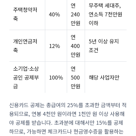
연
무주택 세대주,
주택청약저
40%
240
연소득 7천만원
축
만원
이하
연
개인연금저
5년 이상 유지
12%
400
축
조건
만원
소기업·소상
연
공인 공제부
100%
500
해당 사업자만
금
만원
신용카드 공제는 총급여의 25%를 초과한 금액부터 적
용되므로, 연봉 4천만 원이라면 1천만 원 이상 사용해
야 공제를 받습니다. 초과분에 대해서만 15%를 공제
하므로, 가능하면 체크카드나 현금영수증을 활용하는