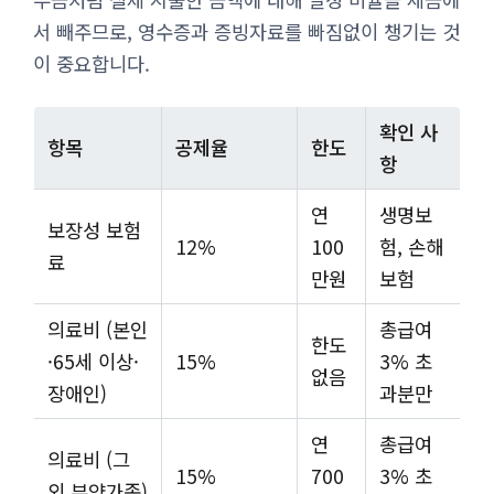
서 빼주므로, 영수증과 증빙자료를 빠짐없이 챙기는 것
이 중요합니다.
확인 사
항목
공제율
한도
항
연
생명보
보장성 보험
12%
100
험, 손해
료
만원
보험
의료비 (본인
총급여
한도
·65세 이상·
15%
3% 초
없음
장애인)
과분만
연
총급여
의료비 (그
15%
700
3% 초
외 부양가족)