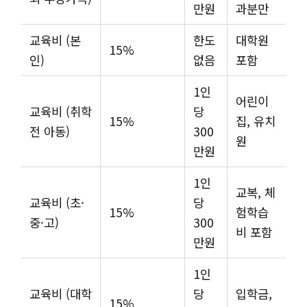
만원
과분만
교육비 (본
한도
대학원
15%
인)
없음
포함
1인
어린이
교육비 (취학
당
15%
집, 유치
전 아동)
300
원
만원
1인
교복, 체
교육비 (초·
당
15%
험학습
중·고)
300
비 포함
만원
1인
교육비 (대학
당
입학금,
15%