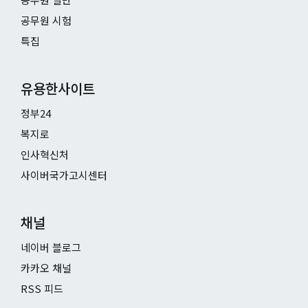
공무원 시험
특집
유용한사이트
정부24
복지로
인사혁신처
사이버국가고시센터
채널
네이버 블로그
카카오 채널
RSS 피드