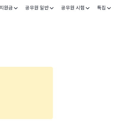
 지원금
공무원 일반
공무원 시험
특집
가구
공무원 개요
시험 가이드
특집 메인
인
공무원 제도
9급 시험
고유가 피해지원금 2026
기업
7급 시험
민생회복 소비쿠폰 2025
지원
5급 시험
출산/육아
기타 시험정보
장학
의료
생활 지원