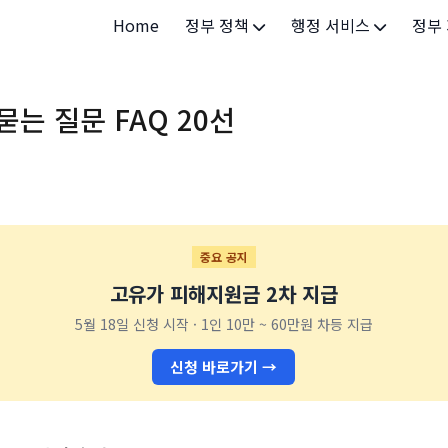
Home
정부 정책
행정 서비스
정부
정부 개요
정부24
개인·
는 질문 FAQ 20선
정부 정책
보조금24
소상공
허가/면허
법인·
등록/신고
청년 
발급/증명
가족/
중요 공지
고유가 피해지원금 2차 지급
세무/납부
교육/
5월 18일 신청 시작 · 1인 10만 ~ 60만원 차등 지급
기타 서비스
건강/
신청 바로가기 →
지역/