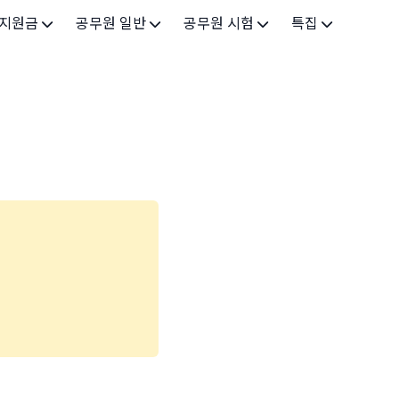
 지원금
공무원 일반
공무원 시험
특집
가구
공무원 개요
시험 가이드
특집 메인
인
공무원 제도
9급 시험
고유가 피해지원금 2026
기업
7급 시험
민생회복 소비쿠폰 2025
지원
5급 시험
출산/육아
기타 시험정보
장학
의료
생활 지원