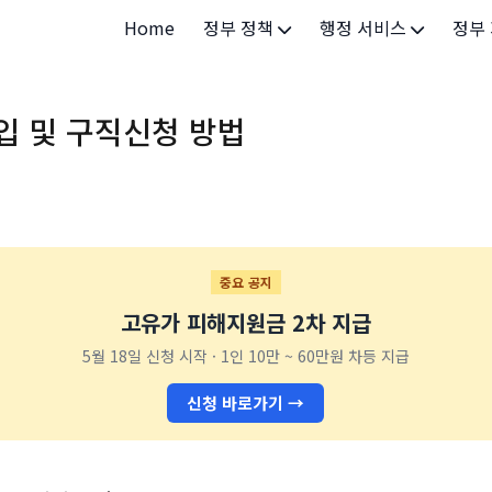
Home
정부 정책
행정 서비스
정부
정부 개요
정부24
개인·
입 및 구직신청 방법
정부 정책
보조금24
소상공
허가/면허
법인·
등록/신고
청년 
발급/증명
가족/
중요 공지
고유가 피해지원금 2차 지급
세무/납부
교육/
5월 18일 신청 시작 · 1인 10만 ~ 60만원 차등 지급
기타 서비스
건강/
신청 바로가기 →
지역/