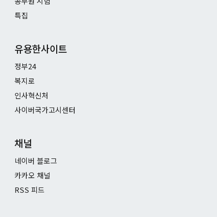
공무원 시험
특집
유용한사이트
정부24
복지로
인사혁신처
사이버국가고시센터
채널
네이버 블로그
카카오 채널
RSS 피드