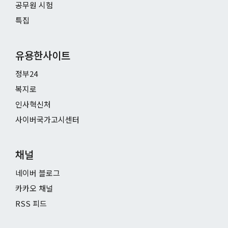
공무원 시험
특집
유용한사이트
정부24
복지로
인사혁신처
사이버국가고시센터
채널
네이버 블로그
카카오 채널
RSS 피드