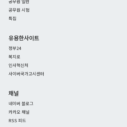
공무원 일반
공무원 시험
특집
유용한사이트
정부24
복지로
인사혁신처
사이버국가고시센터
채널
네이버 블로그
카카오 채널
RSS 피드