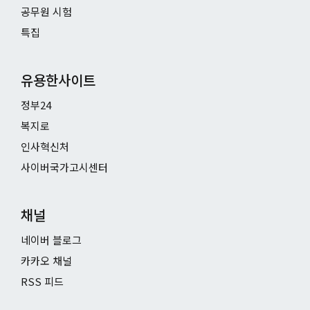
공무원 시험
특집
유용한사이트
정부24
복지로
인사혁신처
사이버국가고시센터
채널
네이버 블로그
카카오 채널
RSS 피드