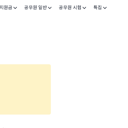
 지원금
공무원 일반
공무원 시험
특집
가구
공무원 개요
시험 가이드
특집 메인
인
공무원 제도
9급 시험
고유가 피해지원금 2026
기업
7급 시험
민생회복 소비쿠폰 2025
지원
5급 시험
출산/육아
기타 시험정보
장학
의료
생활 지원