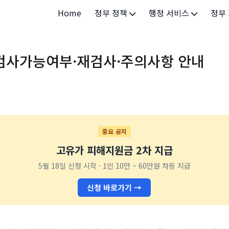
Home
정부 정책
행정 서비스
정부
정부 개요
정부24
개인·
 검사가능여부·재검사·주의사항 안내
정부 정책
보조금24
소상공
허가/면허
법인·
등록/신고
청년 
발급/증명
가족/
중요 공지
고유가 피해지원금 2차 지급
세무/납부
교육/
5월 18일 신청 시작 · 1인 10만 ~ 60만원 차등 지급
기타 서비스
건강/
신청 바로가기 →
지역/