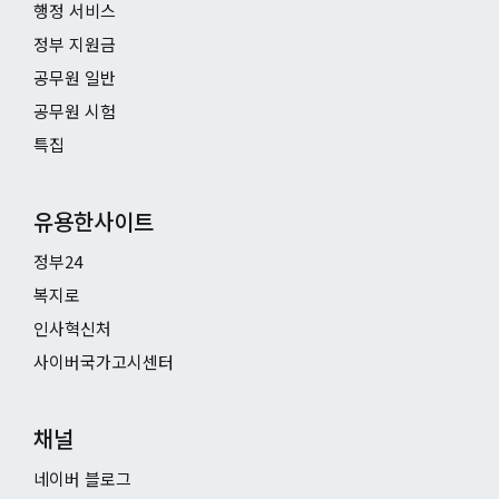
행정 서비스
정부 지원금
공무원 일반
공무원 시험
특집
유용한사이트
정부24
복지로
인사혁신처
사이버국가고시센터
채널
네이버 블로그