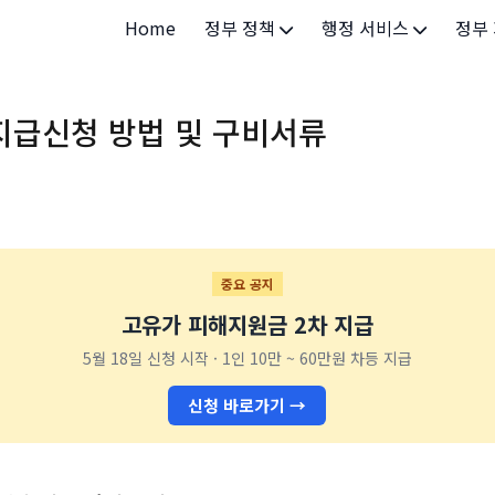
Home
정부 정책
행정 서비스
정부
정부 개요
정부24
개인·
지급신청 방법 및 구비서류
정부 정책
보조금24
소상공
허가/면허
법인·
등록/신고
청년 
발급/증명
가족/
중요 공지
고유가 피해지원금 2차 지급
세무/납부
교육/
5월 18일 신청 시작 · 1인 10만 ~ 60만원 차등 지급
기타 서비스
건강/
신청 바로가기 →
지역/