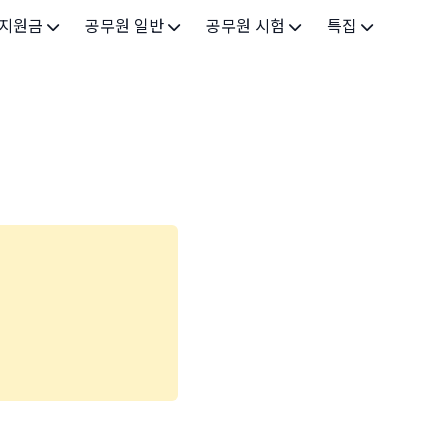
 지원금
공무원 일반
공무원 시험
특집
가구
공무원 개요
시험 가이드
특집 메인
인
공무원 제도
9급 시험
고유가 피해지원금 2026
기업
7급 시험
민생회복 소비쿠폰 2025
지원
5급 시험
출산/육아
기타 시험정보
장학
의료
생활 지원