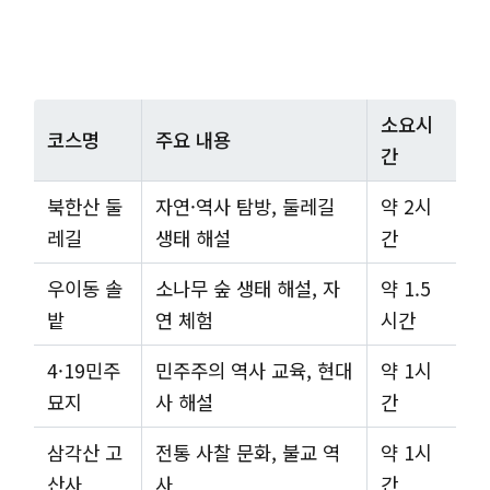
소요시
코스명
주요 내용
간
북한산 둘
자연·역사 탐방, 둘레길
약 2시
레길
생태 해설
간
우이동 솔
소나무 숲 생태 해설, 자
약 1.5
밭
연 체험
시간
4·19민주
민주주의 역사 교육, 현대
약 1시
묘지
사 해설
간
삼각산 고
전통 사찰 문화, 불교 역
약 1시
산사
사
간