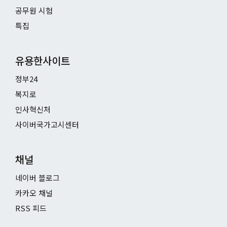
공무원 시험
특집
유용한사이트
정부24
복지로
인사혁신처
사이버국가고시센터
채널
네이버 블로그
카카오 채널
RSS 피드