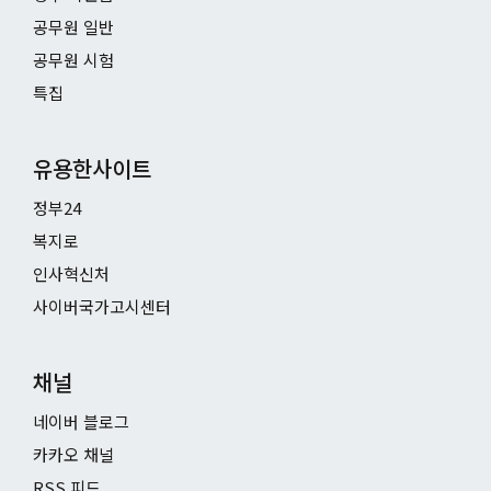
공무원 일반
공무원 시험
특집
유용한사이트
정부24
복지로
인사혁신처
사이버국가고시센터
채널
네이버 블로그
카카오 채널
RSS 피드