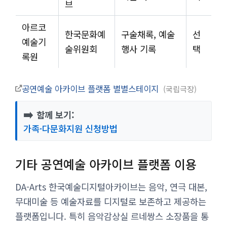
브
아르코
한국문화예
구술채록, 예술
선
예술기
술위원회
행사 기록
택
록원
공연예술 아카이브 플랫폼 별별스테이지
국립극장
➡️
함께 보기:
가족·다문화지원 신청방법
기타 공연예술 아카이브 플랫폼 이용
DA-Arts 한국예술디지털아카이브는 음악, 연극 대본,
무대미술 등 예술자료를 디지털로 보존하고 제공하는
플랫폼입니다. 특히 음악감상실 르네쌍스 소장품을 통