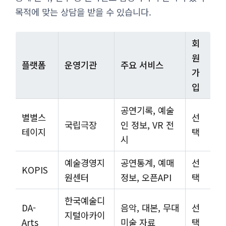
목적에 맞는 상담을 받을 수 있습니다.
회
원
플랫폼
운영기관
주요 서비스
가
입
공연기록, 예술
별별스
선
국립극장
인 정보, VR 전
테이지
택
시
예술경영지
공연통계, 예매
선
KOPIS
원센터
정보, 오픈API
택
한국예술디
DA-
음악, 대본, 무대
선
지털아카이
Arts
미술 자료
택