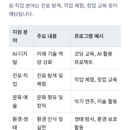
로·직업 분야는 진로 탐색, 직업 체험, 창업 교육 등이
해당됩니다.
지원 분
주요 내용
프로그램 예시
야
AI·디지
미래 기술 역
코딩 교육, AI 활용
털
량 강화
프로젝트
진로·직
진로 탐색 및
직업 체험, 창업 교육
업
체험
문화·예
문화 향유 및
악기 연주, 미술 활동
술
창작
환경·생
환경 인식 및
생태 탐사, 환경 보호
태
실천
활동