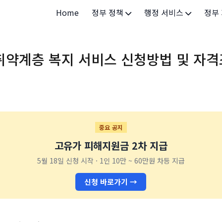
Home
정부 정책
행정 서비스
정부
정부 개요
정부24
개인·
취약계층 복지 서비스 신청방법 및 자
정부 정책
보조금24
소상공
허가/면허
법인·
등록/신고
청년 
발급/증명
가족/
중요 공지
고유가 피해지원금 2차 지급
세무/납부
교육/
5월 18일 신청 시작 · 1인 10만 ~ 60만원 차등 지급
기타 서비스
건강/
신청 바로가기 →
지역/