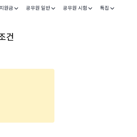
 지원금
공무원 일반
공무원 시험
특집
가구
공무원 개요
시험 가이드
특집 메인
격조건
인
공무원 제도
9급 시험
고유가 피해지원금 2026
기업
7급 시험
민생회복 소비쿠폰 2025
지원
5급 시험
출산/육아
기타 시험정보
장학
의료
생활 지원