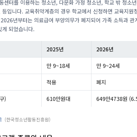
동센터를 이용하는 청소년, 다문화 가정 청소년, 학교 밖 청소년
년 등입니다. 교육취약계층의 경우 학교에서 신청하면 교육지원
 2026년부터는 의료급여 부양의무가 폐지되어 가족 소득과 관
있게 되었습니다.
2025년
2026년
만 9~18세
만 9~24세
적용
폐지
구)
610만원대
649만4738원 (6
고
한국청소년활동진흥원