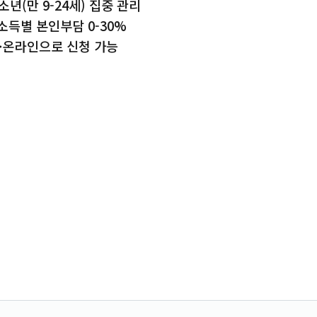
년(만 9-24세) 집중 관리
소득별 본인부담 0-30%
톡·온라인으로 신청 가능