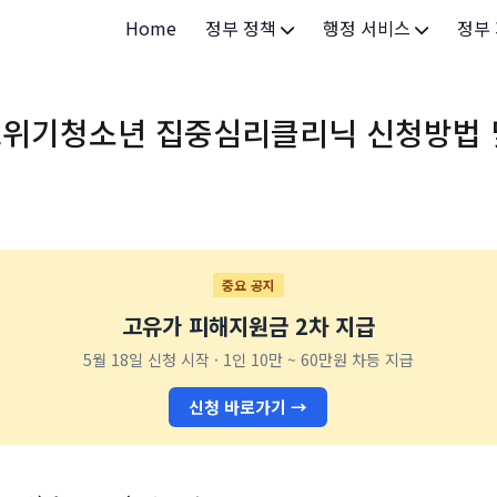
Home
정부 정책
행정 서비스
정부
정부 개요
정부24
개인·
 고위기청소년 집중심리클리닉 신청방법 
정부 정책
보조금24
소상공
허가/면허
법인·
등록/신고
청년 
발급/증명
가족/
중요 공지
고유가 피해지원금 2차 지급
세무/납부
교육/
5월 18일 신청 시작 · 1인 10만 ~ 60만원 차등 지급
기타 서비스
건강/
신청 바로가기 →
지역/