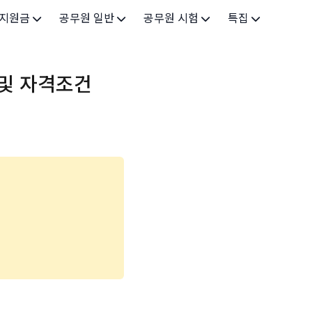
 지원금
공무원 일반
공무원 시험
특집
가구
공무원 개요
시험 가이드
특집 메인
및 자격조건
인
공무원 제도
9급 시험
고유가 피해지원금 2026
기업
7급 시험
민생회복 소비쿠폰 2025
지원
5급 시험
출산/육아
기타 시험정보
장학
의료
생활 지원