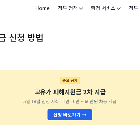
Home
정부 정책
행정 서비스
정부
정부 개요
정부24
개인·
금 신청 방법
정부 정책
보조금24
소상공
허가/면허
법인·
등록/신고
청년 
발급/증명
가족/
중요 공지
고유가 피해지원금 2차 지급
세무/납부
교육/
5월 18일 신청 시작 · 1인 10만 ~ 60만원 차등 지급
기타 서비스
건강/
신청 바로가기 →
지역/