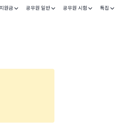
 지원금
공무원 일반
공무원 시험
특집
가구
공무원 개요
시험 가이드
특집 메인
인
공무원 제도
9급 시험
고유가 피해지원금 2026
기업
7급 시험
민생회복 소비쿠폰 2025
지원
5급 시험
출산/육아
기타 시험정보
장학
의료
생활 지원