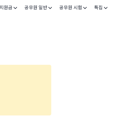
 지원금
공무원 일반
공무원 시험
특집
가구
공무원 개요
시험 가이드
특집 메인
인
공무원 제도
9급 시험
고유가 피해지원금 2026
기업
7급 시험
민생회복 소비쿠폰 2025
지원
5급 시험
출산/육아
기타 시험정보
장학
의료
생활 지원