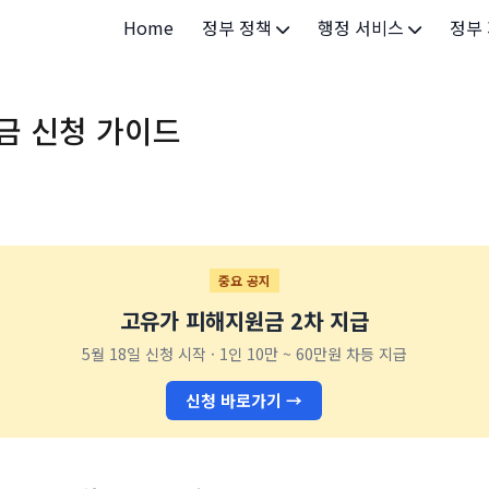
Home
정부 정책
행정 서비스
정부
정부 개요
정부24
개인·
금 신청 가이드
정부 정책
보조금24
소상공
허가/면허
법인·
등록/신고
청년 
발급/증명
가족/
중요 공지
고유가 피해지원금 2차 지급
세무/납부
교육/
5월 18일 신청 시작 · 1인 10만 ~ 60만원 차등 지급
기타 서비스
건강/
신청 바로가기 →
지역/