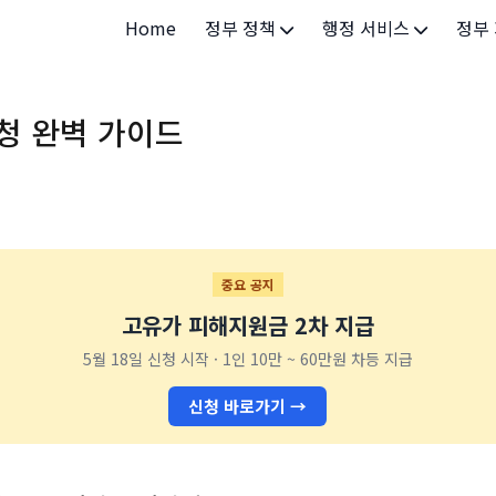
Home
정부 정책
행정 서비스
정부
정부 개요
정부24
개인·
청 완벽 가이드
정부 정책
보조금24
소상공
허가/면허
법인·
등록/신고
청년 
발급/증명
가족/
중요 공지
고유가 피해지원금 2차 지급
세무/납부
교육/
5월 18일 신청 시작 · 1인 10만 ~ 60만원 차등 지급
기타 서비스
건강/
신청 바로가기 →
지역/