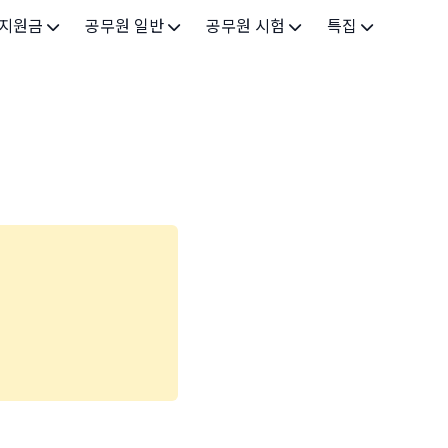
 지원금
공무원 일반
공무원 시험
특집
가구
공무원 개요
시험 가이드
특집 메인
인
공무원 제도
9급 시험
고유가 피해지원금 2026
기업
7급 시험
민생회복 소비쿠폰 2025
지원
5급 시험
출산/육아
기타 시험정보
장학
의료
생활 지원