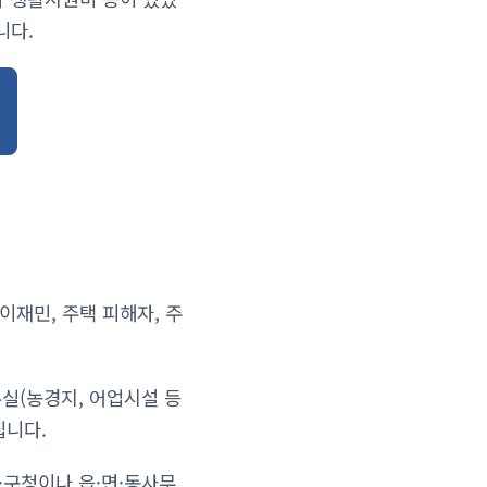
니다.
이재민, 주택 피해자, 주
유실(농경지, 어업시설 등
집니다.
·구청이나 읍·면·동사무