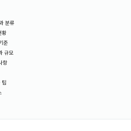
과 분류
현황
 기준
과 규모
경사항
 팁
스