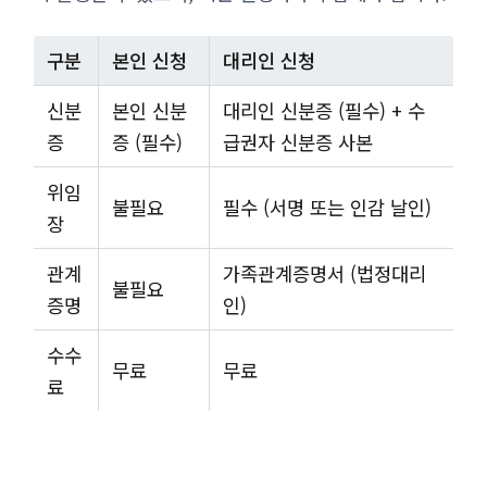
구분
본인 신청
대리인 신청
신분
본인 신분
대리인 신분증 (필수) + 수
증
증 (필수)
급권자 신분증 사본
위임
불필요
필수 (서명 또는 인감 날인)
장
관계
가족관계증명서 (법정대리
불필요
증명
인)
수수
무료
무료
료