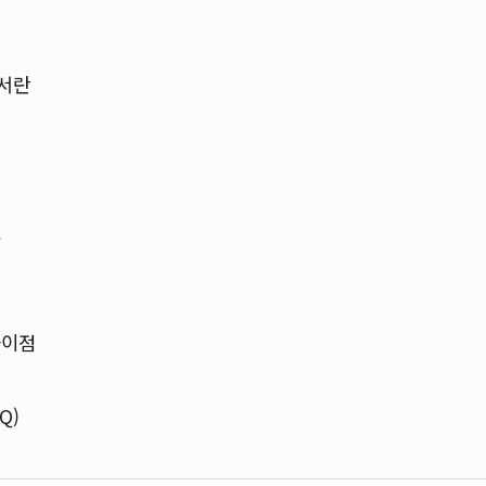
서란
료
차이점
Q)