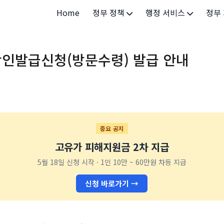
Home
정부 정책
행정 서비스
정부
정부 개요
정부24
개인·
인발급신청(방문수령) 발급 안내
정부 정책
보조금24
소상공
허가/면허
법인·
등록/신고
청년 
발급/증명
가족/
중요 공지
고유가 피해지원금 2차 지급
세무/납부
교육/
5월 18일 신청 시작 · 1인 10만 ~ 60만원 차등 지급
기타 서비스
건강/
신청 바로가기 →
지역/