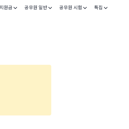
 지원금
공무원 일반
공무원 시험
특집
가구
공무원 개요
시험 가이드
특집 메인
인
공무원 제도
9급 시험
고유가 피해지원금 2026
기업
7급 시험
민생회복 소비쿠폰 2025
지원
5급 시험
출산/육아
기타 시험정보
장학
의료
생활 지원