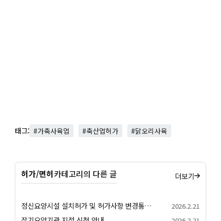
태그:
#가축사육업
#축산업허가
#닭오리사육
허가/면허
카테고리의 다른 글
더보기
정신요양시설 설치허가 및 허가사항 변경통지 허가 절차 안내
2026.2.21
장기요양기관 지정 신청 안내
2026.2.21