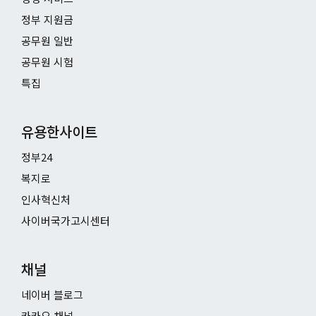
정부 지원금
공무원 일반
공무원 시험
특집
유용한사이트
정부24
복지로
인사혁신처
사이버국가고시센터
채널
네이버 블로그
카카오 채널