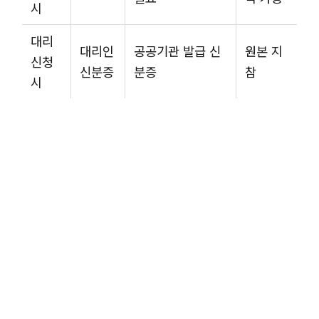
시
대리
대리인
공공기관 발급 신
원본 지
신청
신분증
분증
참
시