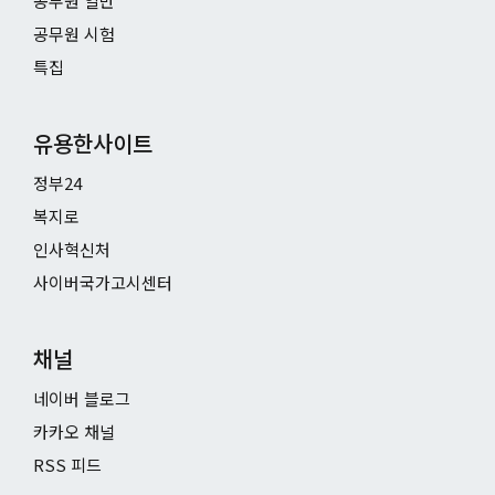
공무원 일반
공무원 시험
특집
유용한사이트
정부24
복지로
인사혁신처
사이버국가고시센터
채널
네이버 블로그
카카오 채널
RSS 피드