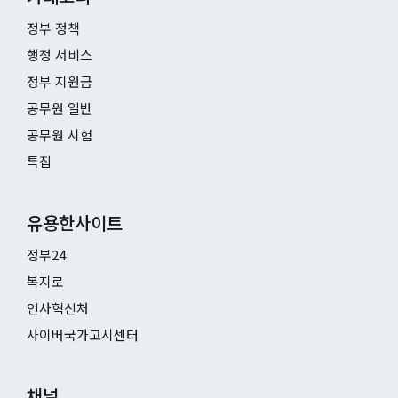
정부 정책
행정 서비스
정부 지원금
공무원 일반
공무원 시험
특집
유용한사이트
정부24
복지로
인사혁신처
사이버국가고시센터
채널