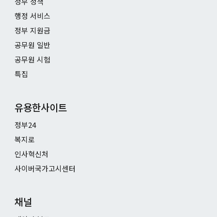
정부 정책
행정 서비스
정부 지원금
공무원 일반
공무원 시험
특집
유용한사이트
정부24
복지로
인사혁신처
사이버국가고시센터
채널