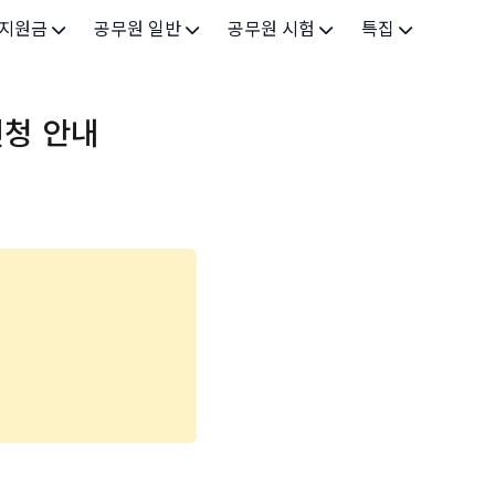
 지원금
공무원 일반
공무원 시험
특집
가구
공무원 개요
시험 가이드
특집 메인
신청 안내
인
공무원 제도
9급 시험
고유가 피해지원금 2026
기업
7급 시험
민생회복 소비쿠폰 2025
지원
5급 시험
출산/육아
기타 시험정보
장학
의료
생활 지원