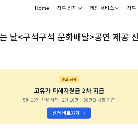
Home
정부 정책
행정 서비스
정부
정부 개요
정부24
개인·
있는 날<구석구석 문화배달>공연 제공 
정부 정책
보조금24
소상공
허가/면허
법인·
등록/신고
청년 
발급/증명
가족/
중요 공지
고유가 피해지원금 2차 지급
세무/납부
교육/
5월 18일 신청 시작 · 1인 10만 ~ 60만원 차등 지급
기타 서비스
건강/
신청 바로가기 →
지역/