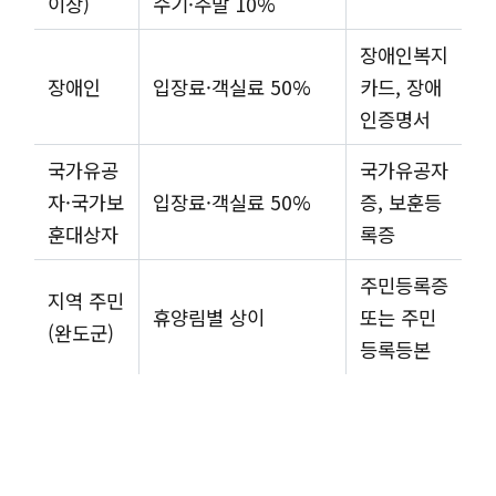
이상)
수기·주말 10%
장애인복지
장애인
입장료·객실료 50%
카드, 장애
인증명서
국가유공
국가유공자
자·국가보
입장료·객실료 50%
증, 보훈등
훈대상자
록증
주민등록증
지역 주민
휴양림별 상이
또는 주민
(완도군)
등록등본