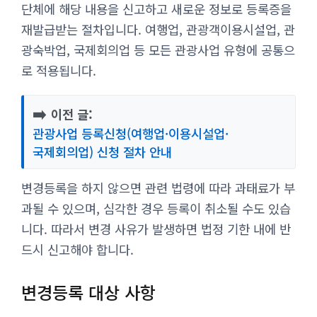
단체에 해당 내용을 신고하고 새로운 정보로 등록증을
재발급받는 절차입니다. 여행업, 관광객이용시설업, 관
광숙박업, 국제회의업 등 모든 관광사업 유형에 공통으
로 적용됩니다.
➡️
이전 글:
관광사업 등록신청(여행업·이용시설업·
국제회의업) 신청 절차 안내
변경등록을 하지 않으면 관련 법령에 따라 과태료가 부
과될 수 있으며, 심각한 경우 등록이 취소될 수도 있습
니다. 따라서 변경 사유가 발생하면 법정 기한 내에 반
드시 신고해야 합니다.
변경등록 대상 사항