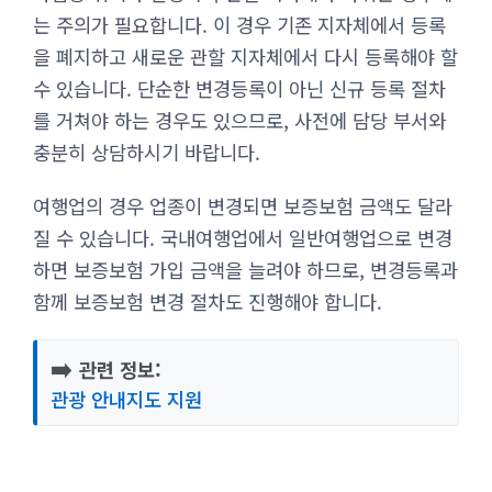
는 주의가 필요합니다. 이 경우 기존 지자체에서 등록
을 폐지하고 새로운 관할 지자체에서 다시 등록해야 할
수 있습니다. 단순한 변경등록이 아닌 신규 등록 절차
를 거쳐야 하는 경우도 있으므로, 사전에 담당 부서와
충분히 상담하시기 바랍니다.
여행업의 경우 업종이 변경되면 보증보험 금액도 달라
질 수 있습니다. 국내여행업에서 일반여행업으로 변경
하면 보증보험 가입 금액을 늘려야 하므로, 변경등록과
함께 보증보험 변경 절차도 진행해야 합니다.
➡️
관련 정보:
관광 안내지도 지원