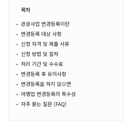
목차
관광사업 변경등록이란
변경등록 대상 사항
신청 자격 및 제출 서류
신청 방법 및 절차
처리 기간 및 수수료
변경등록 후 유의사항
변경등록을 하지 않으면
여행업 변경등록의 특수성
자주 묻는 질문 (FAQ)