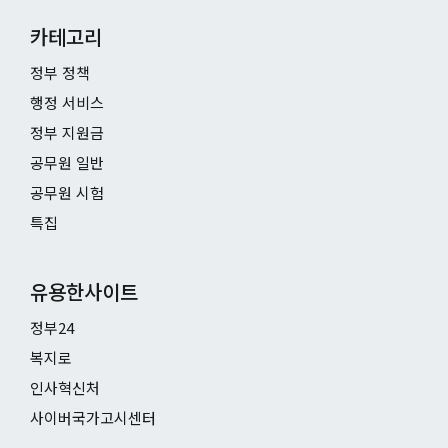
카테고리
정부 정책
행정 서비스
정부 지원금
공무원 일반
공무원 시험
특집
유용한사이트
정부24
복지로
인사혁신처
사이버국가고시센터