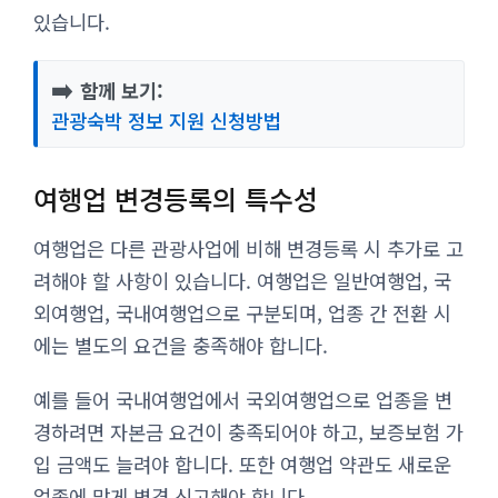
있습니다.
➡️
함께 보기:
관광숙박 정보 지원 신청방법
여행업 변경등록의 특수성
여행업은 다른 관광사업에 비해 변경등록 시 추가로 고
려해야 할 사항이 있습니다. 여행업은 일반여행업, 국
외여행업, 국내여행업으로 구분되며, 업종 간 전환 시
에는 별도의 요건을 충족해야 합니다.
예를 들어 국내여행업에서 국외여행업으로 업종을 변
경하려면 자본금 요건이 충족되어야 하고, 보증보험 가
입 금액도 늘려야 합니다. 또한 여행업 약관도 새로운
업종에 맞게 변경 신고해야 합니다.