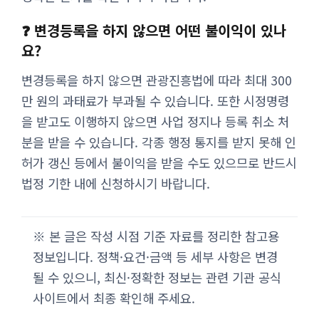
❓ 변경등록을 하지 않으면 어떤 불이익이 있나
요?
변경등록을 하지 않으면 관광진흥법에 따라 최대 300
만 원의 과태료가 부과될 수 있습니다. 또한 시정명령
을 받고도 이행하지 않으면 사업 정지나 등록 취소 처
분을 받을 수 있습니다. 각종 행정 통지를 받지 못해 인
허가 갱신 등에서 불이익을 받을 수도 있으므로 반드시
법정 기한 내에 신청하시기 바랍니다.
※ 본 글은 작성 시점 기준 자료를 정리한 참고용
정보입니다. 정책·요건·금액 등 세부 사항은 변경
될 수 있으니, 최신·정확한 정보는 관련 기관 공식
사이트에서 최종 확인해 주세요.