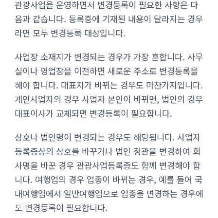
관광사업을 운영하면서 변경등록이 필요한 사항은 다
음과 같습니다. 등록증에 기재된 내용이 달라지는 경우
라면 모두 변경등록 대상입니다.
사업장 소재지가 변경되는 경우가 가장 흔합니다. 사무
실이나 영업장을 이전하면 새로운 주소로 변경등록을
해야 합니다. 대표자가 바뀌는 경우도 마찬가지입니다.
개인사업자의 경우 사업자 본인이 바뀌면, 법인의 경우
대표이사가 교체되면 변경등록이 필요합니다.
상호나 법인명이 변경되는 경우도 해당됩니다. 사업자
등록증상의 상호를 바꾸거나 법인 정관을 변경하여 회
사명을 바꾼 경우 관광사업등록증도 함께 변경해야 합
니다. 여행업의 경우 업종이 바뀌는 경우, 예를 들어 국
내여행업에서 일반여행업으로 업종을 변경하는 경우에
도 변경등록이 필요합니다.