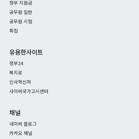
정부 지원금
공무원 일반
공무원 시험
특집
유용한사이트
정부24
복지로
인사혁신처
사이버국가고시센터
채널
네이버 블로그
카카오 채널