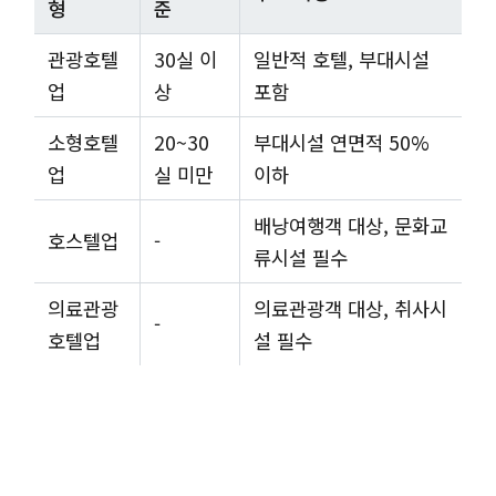
형
준
관광호텔
30실 이
일반적 호텔, 부대시설
업
상
포함
소형호텔
20~30
부대시설 연면적 50%
업
실 미만
이하
배낭여행객 대상, 문화교
호스텔업
-
류시설 필수
의료관광
의료관광객 대상, 취사시
-
호텔업
설 필수