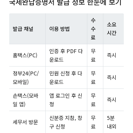
국세완납증명서 발급 정보 한눈에 보기
수
소요
발급 채널
이용 방법
수
시간
료
인증 후 PDF 다
무
홈택스(PC)
즉시
운로드
료
정부24(PC/
민원 신청 후 다
무
즉시
모바일)
운로드
료
손택스(모바
앱 로그인 후 신
무
즉시
일 앱)
청
료
신분증 지참, 창
무
5분
세무서 방문
구 신청
료
내외