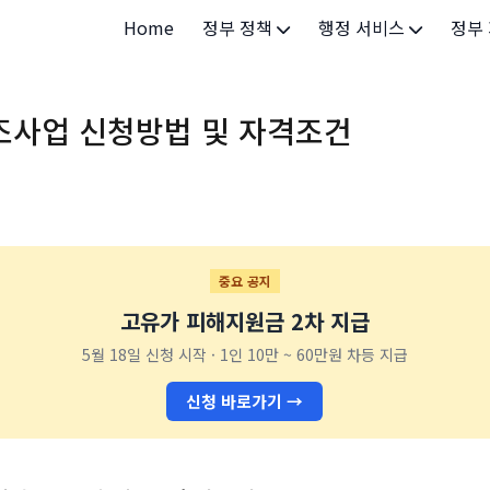
Home
정부 정책
행정 서비스
정부
정부 개요
정부24
개인·
조사업 신청방법 및 자격조건
정부 정책
보조금24
소상공
허가/면허
법인·
등록/신고
청년 
발급/증명
가족/
중요 공지
고유가 피해지원금 2차 지급
세무/납부
교육/
5월 18일 신청 시작 · 1인 10만 ~ 60만원 차등 지급
기타 서비스
건강/
신청 바로가기 →
지역/