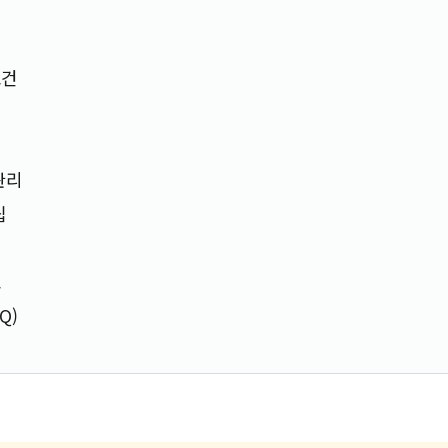
조건
관리
팁
교
Q)