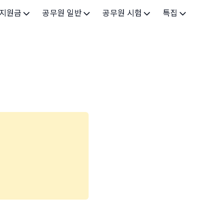
 지원금
공무원 일반
공무원 시험
특집
가구
공무원 개요
시험 가이드
특집 메인
인
공무원 제도
9급 시험
고유가 피해지원금 2026
기업
7급 시험
민생회복 소비쿠폰 2025
지원
5급 시험
출산/육아
기타 시험정보
장학
의료
생활 지원