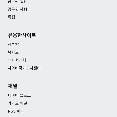
공무원 일반
공무원 시험
특집
유용한사이트
정부24
복지로
인사혁신처
사이버국가고시센터
채널
네이버 블로그
카카오 채널
RSS 피드