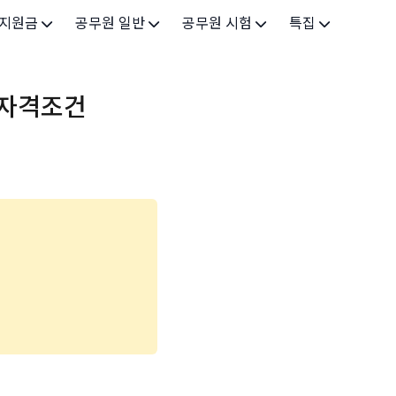
 지원금
공무원 일반
공무원 시험
특집
가구
공무원 개요
시험 가이드
특집 메인
 자격조건
인
공무원 제도
9급 시험
고유가 피해지원금 2026
기업
7급 시험
민생회복 소비쿠폰 2025
지원
5급 시험
출산/육아
기타 시험정보
장학
의료
생활 지원