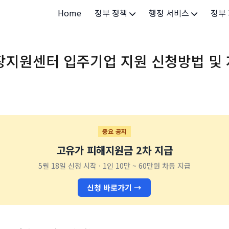
Home
정부 정책
행정 서비스
정부
정부 개요
정부24
개인·
장지원센터 입주기업 지원 신청방법 및
정부 정책
보조금24
소상공
허가/면허
법인·
등록/신고
청년 
발급/증명
가족/
중요 공지
고유가 피해지원금 2차 지급
세무/납부
교육/
5월 18일 신청 시작 · 1인 10만 ~ 60만원 차등 지급
기타 서비스
건강/
신청 바로가기 →
지역/