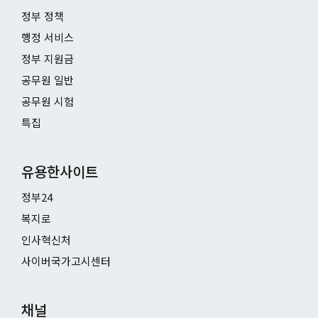
정부 정책
행정 서비스
정부 지원금
공무원 일반
공무원 시험
특집
유용한사이트
정부24
복지로
인사혁신처
사이버국가고시센터
채널