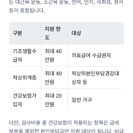
는 대근육 운동, 소근육 운동, 언어, 인지, 사회성, 정서
등이 포함됩니다.
지원 한
구분
대상
도
기초생활수
최대 40
의료급여 수급권자
급자
만원
최대 40
차상위본인부담경감대
차상위계층
만원
상자 등
건강보험가
최대 20
일반 가구
입자
만원
다만, 검사비용 중 건강보험이 적용되는 항목은 급여
부분을 제외한 본인부담금만 지원 대상이 됩니다. 비급