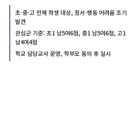
초·중·고 전체 학생 대상, 정서·행동 어려움 조기
발견
관심군 기준: 초1 남5여6점, 중1 남5여6점, 고1
남4여4점
학교 담당교사 운영, 학부모 동의 후 실시